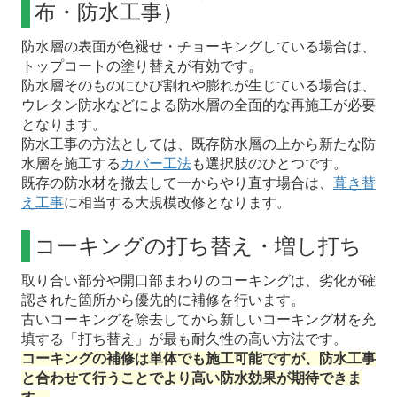
布・防水工事）
防水層の表面が色褪せ・チョーキングしている場合は、
トップコートの塗り替えが有効です。
防水層そのものにひび割れや膨れが生じている場合は、
ウレタン防水などによる防水層の全面的な再施工が必要
となります。
防水工事の方法としては、既存防水層の上から新たな防
水層を施工する
カバー工法
も選択肢のひとつです。
既存の防水材を撤去して一からやり直す場合は、
葺き替
え工事
に相当する大規模改修となります。
コーキングの打ち替え・増し打ち
取り合い部分や開口部まわりのコーキングは、劣化が確
認された箇所から優先的に補修を行います。
古いコーキングを除去してから新しいコーキング材を充
填する「打ち替え」が最も耐久性の高い方法です。
コーキングの補修は単体でも施工可能ですが、防水工事
と合わせて行うことでより高い防水効果が期待できま