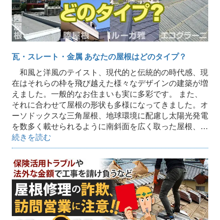
瓦・スレート・金属 あなたの屋根はどのタイプ？
和風と洋風のテイスト、現代的と伝統的の時代感、現
在はそれらの枠を飛び越えた様々なデザインの建築が増
えました。一般的なお住まいも実に多彩です。 また、
それに合わせて屋根の形状も多様になってきました。オ
ーソドックスな三角屋根、地球環境に配慮し太陽光発電
を数多く載せられるように南斜面を広く取った屋根、…
続きを読む