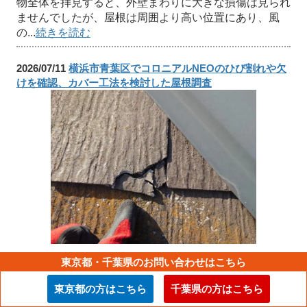
物全体を拝見すると、外壁まわりに大きな損傷は見られ
ませんでしたが、屋根は周囲より高い位置にあり、風
の...
続きを読む
2026/07/11
横浜市青葉区でコロニアルNEOのひび割れや欠
けを確認、カバー工法を検討した屋根調査
横浜市青葉区にお住まいのお客様から、屋根の傷みが気
東京都・千葉県のお問い合わせはこちら
になってきたので一度しっかり見てほしい、というご相
談をいただきました。築年数が経ってきて、最近ご近所
東京都の方はこちら
千葉県の方はこちら
でも屋根工事が増えていることから、ご自宅の状態も心