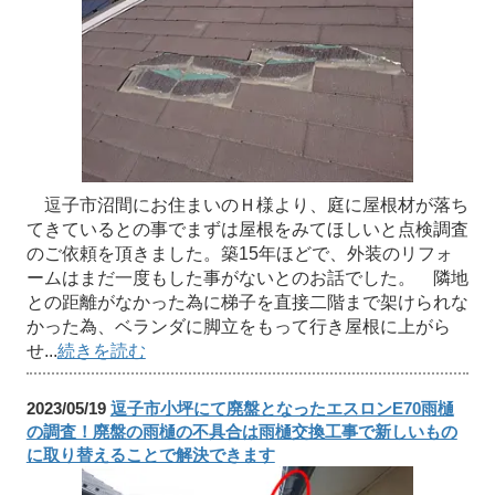
逗子市沼間にお住まいのＨ様より、庭に屋根材が落ち
てきているとの事でまずは屋根をみてほしいと点検調査
のご依頼を頂きました。築15年ほどで、外装のリフォ
ームはまだ一度もした事がないとのお話でした。 隣地
との距離がなかった為に梯子を直接二階まで架けられな
かった為、ベランダに脚立をもって行き屋根に上がら
せ...
続きを読む
2023/05/19
逗子市小坪にて廃盤となったエスロンE70雨樋
の調査！廃盤の雨樋の不具合は雨樋交換工事で新しいもの
に取り替えることで解決できます