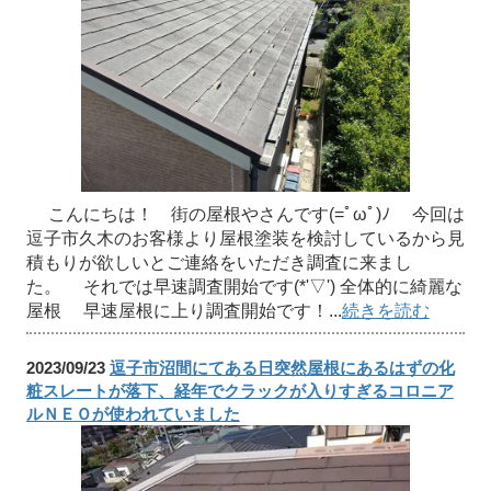
こんにちは！ 街の屋根やさんです(=ﾟωﾟ)ﾉ 今回は
逗子市久木のお客様より屋根塗装を検討しているから見
積もりが欲しいとご連絡をいただき調査に来まし
た。 それでは早速調査開始です(*'▽') 全体的に綺麗な
屋根 早速屋根に上り調査開始です！...
続きを読む
2023/09/23
逗子市沼間にてある日突然屋根にあるはずの化
粧スレートが落下、経年でクラックが入りすぎるコロニア
ルＮＥＯが使われていました