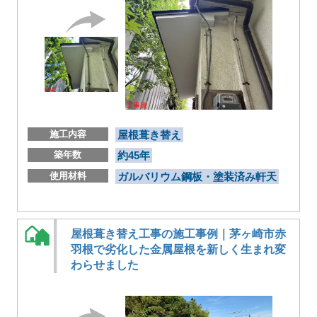
施工内容
屋根葺き替え
築年数
約45年
使用材料
ガルバリウム鋼板・塗装済み軒天
屋根葺き替え工事の施工事例｜茅ヶ崎市赤
羽根で劣化した金属屋根を新しく生まれ変
わらせました