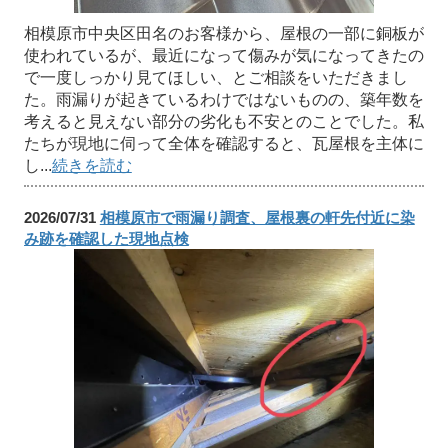
相模原市中央区田名のお客様から、屋根の一部に銅板が
使われているが、最近になって傷みが気になってきたの
で一度しっかり見てほしい、とご相談をいただきまし
た。雨漏りが起きているわけではないものの、築年数を
考えると見えない部分の劣化も不安とのことでした。私
たちが現地に伺って全体を確認すると、瓦屋根を主体に
し...
続きを読む
2026/07/31
相模原市で雨漏り調査、屋根裏の軒先付近に染
み跡を確認した現地点検