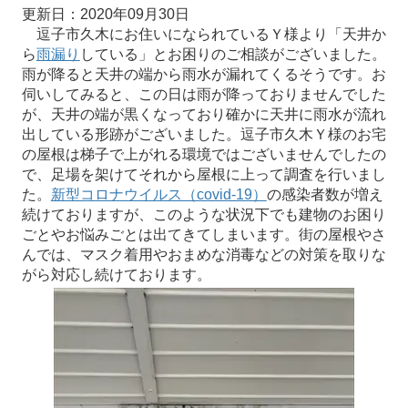
更新日：2020年09月30日
逗子市久木にお住いになられているＹ様より「天井か
ら
雨漏り
している」とお困りのご相談がございました。
雨が降ると天井の端から雨水が漏れてくるそうです。お
伺いしてみると、この日は雨が降っておりませんでした
が、天井の端が黒くなっており確かに天井に雨水が流れ
出している形跡がございました。逗子市久木Ｙ様のお宅
の屋根は梯子で上がれる環境ではございませんでしたの
で、足場を架けてそれから屋根に上って調査を行いまし
た。
新型コロナウイルス（covid-19）
の感染者数が増え
続けておりますが、このような状況下でも建物のお困り
ごとやお悩みごとは出てきてしまいます。街の屋根やさ
んでは、マスク着用やおまめな消毒などの対策を取りな
がら対応し続けております。