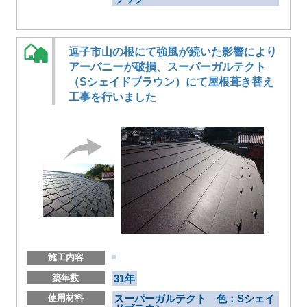
逗子市山の根にて強風が続いた影響により
アーバニーが破損、スーパーガルテクト
（Sシェイドブラウン）にて屋根葺き替え
工事を行いました
施工内容
築年数
31年
使用材料
スーパーガルテクト 色：Sシェイ