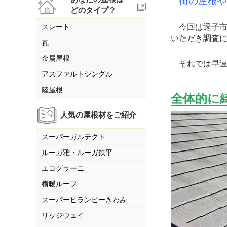
街の屋根やさ
どのタイプ？
スレート
今回は逗子市
いただき調査
瓦
金属屋根
それでは早速調査
アスファルトシングル
陸屋根
全体的に
人気の屋根材をご紹介
スーパーガルテクト
ルーガ雅・ルーガ鉄平
エコグラーニ
横暖ルーフ
スーパーヒランビーきわみ
リッジウェイ