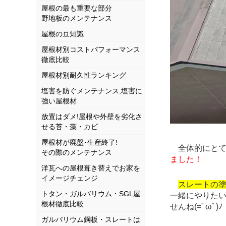
屋根の最も重要な部分
野地板のメンテナンス
屋根の豆知識
屋根材別コストパフォーマンス
徹底比較
屋根材別耐久性ランキング
塩害を防ぐメンテナンス,塩害に
強い屋根材
放置はダメ!屋根や外壁を劣化さ
せる苔・藻・カビ
屋根材が廃盤･生産終了!
全体的にとて
その際のメンテナンス
ました！
洋瓦への屋根葺き替えでお家を
イメージチェンジ
スレートの
トタン・ガルバリウム・SGL屋
一緒にやりた
根材徹底比較
せんね(=ﾟωﾟ)ﾉ
ガルバリウム鋼板・スレートは