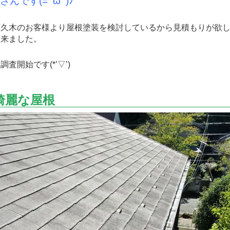
んです(=ﾟωﾟ)ﾉ
久木のお客様より屋根塗装を検討しているから見積もりが欲し
に来ました。
開始です(*’▽’)
綺麗な屋根