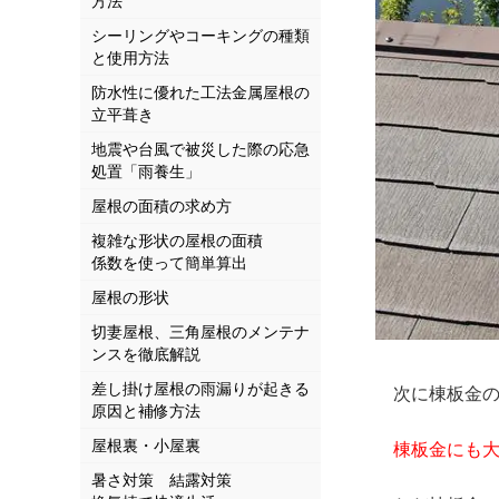
方法
シーリングやコーキングの種類
と使用方法
防水性に優れた工法金属屋根の
立平葺き
地震や台風で被災した際の応急
処置「雨養生」
屋根の面積の求め方
複雑な形状の屋根の面積
係数を使って簡単算出
屋根の形状
切妻屋根、三角屋根のメンテナ
ンスを徹底解説
差し掛け屋根の雨漏りが起きる
次に棟板金の
原因と補修方法
屋根裏・小屋裏
棟板金にも
暑さ対策 結露対策