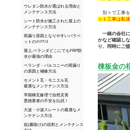
ウレタン防水が選ばれる理由と
メンテナンス方法
別々で工事を
ット工事は私
シート防水が施工された屋上の
メンテナンス方法
一緒の会社
雨漏り原因となりやすいパラペ
かなど確認し
ットのﾒﾝﾃﾅﾝｽ
り、同時にご提
屋上,ベランダどこにでもFRP防
水が最強の理由
棟板金の
ベランダ・バルコニーの雨漏り
の原因と補修方法
セメント瓦・モニエル瓦
最適なメンテナンス方法
早期棟瓦修理で自然災害
悪徳業者の不安を払拭！
大波・小波スレートの最適なメ
ンテナンス方法
庇(霧除け)の役割とメンテナンス