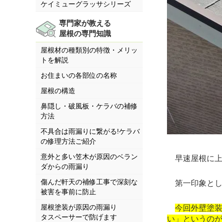
ケイミューグラッサシリーズ
専門家が教える
屋根の専門知識
屋根材の種類別の特徴・メリッ
トを解説
お住まいの各部位の名称
屋根の構造
鼻隠し・破風板・ケラバの補修
方法
不具合は雨漏りに繋がる!ケラバ
の修理方法ご紹介
意外と多い笠木が原因のベラン
早速屋根に上
ダからの雨漏り
傷んだ軒天の補修工事で深刻な
第一印象とし
被害を事前に防止
屋根塗装が原因の雨漏り
今回外壁塗
タスペーサーで防げます
い」というのが