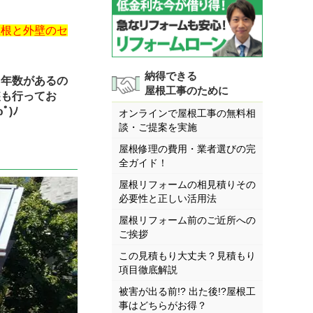
屋根と外壁のセ
納得できる
用年数があるの
屋根工事のために
装も行ってお
)ﾉ
オンラインで屋根工事の無料相
談・ご提案を実施
屋根修理の費用・業者選びの完
全ガイド！
屋根リフォームの相見積りその
必要性と正しい活用法
屋根リフォーム前のご近所への
ご挨拶
この見積もり大丈夫？見積もり
項目徹底解説
被害が出る前!? 出た後!?屋根工
事はどちらがお得？