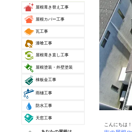
屋根葺き替え工事
屋根カバー工事
瓦工事
漆喰工事
屋根葺き直し工事
屋根塗装・外壁塗装
棟板金工事
雨樋工事
防水工事
天窓工事
こんにちは
あなたの屋根は