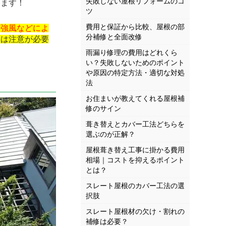
失敗しない屋根リフォームのコ
ます！
ツ
費用と保証から比較、屋根の部
て
強風などによ
分補修と全面改修
後は注意が必要
雨漏り修理の費用はどれくら
い？失敗しないためのポイント
や原因の特定方法・適切な対処
法
お住まいが教えてくれる屋根補
修のサイン
葺き替えとカバー工法どちらを
選ぶのが正解？
屋根葺き替え工事に掛かる費用
相場｜コストを抑えるポイント
とは？
スレート屋根のカバー工法の選
択肢
スレート屋根材の欠け・割れの
補修は必要？