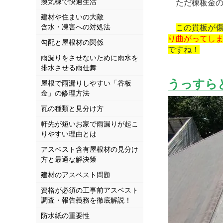
換気棟で快適生活
ただ棟板金の
建材や住まいの大敵
含水・凍害への対処法
この貫板が
り曲がってし
勾配と屋根材の関係
ですね！
雨漏りをさせないために雨水を
排水させる雨仕舞
うっすら
屋根で雨漏りしやすい「谷板
金」の修理方法
瓦の種類と見分け方
軒先が短いお家で雨漏りが起こ
りやすい理由とは
アスベスト含有屋根材の見分け
方と最適な解決策
建材のアスベスト問題
資格が必須の工事前アスベスト
調査・報告義務を徹底解説！
防水紙の重要性