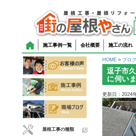
施工事例一覧
会社概要
施工の流れ
HOME
>
ブロ
逗子市
に伺い
更新日：2024年
屋根工事の種類