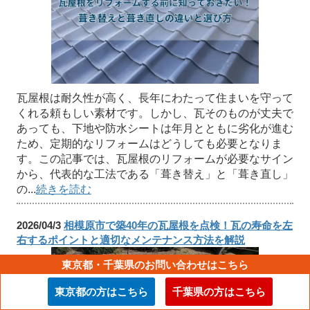
瓦屋根は耐久性が高く、長年にわたって住まいを守って
くれる頼もしい素材です。しかし、瓦そのものが丈夫で
あっても、下地や防水シートは年月とともに劣化が進む
ため、定期的なリフォームはどうしても必要となりま
す。この記事では、瓦屋根のリフォームが必要なサイン
から、代表的な工法である「葺き替え」と「葺き直し」
の...
続きを読む
2026/04/3
相模原市で築40年の瓦屋根を点検！瓦の寿命を左
右するポイントと適切なメンテナンス方法を解説
東京都・千葉県のお問い合わせはこちら
東京都の方はこちら
千葉県の方はこちら