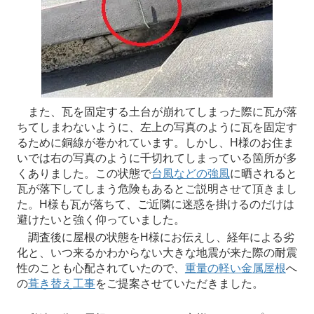
また、瓦を固定する土台が崩れてしまった際に瓦が落
ちてしまわないように、左上の写真のように瓦を固定す
るために銅線が巻かれています。しかし、H様のお住ま
いでは右の写真のように千切れてしまっている箇所が多
くありました。この状態で
台風などの強風
に晒されると
瓦が落下してしまう危険もあるとご説明させて頂きまし
た。H様も瓦が落ちて、ご近隣に迷惑を掛けるのだけは
避けたいと強く仰っていました。
調査後に屋根の状態をH様にお伝えし、経年による劣
化と、いつ来るかわからない大きな地震が来た際の耐震
性のことも心配されていたので、
重量の軽い金属屋根
へ
の
葺き替え工事
をご提案させていただきました。