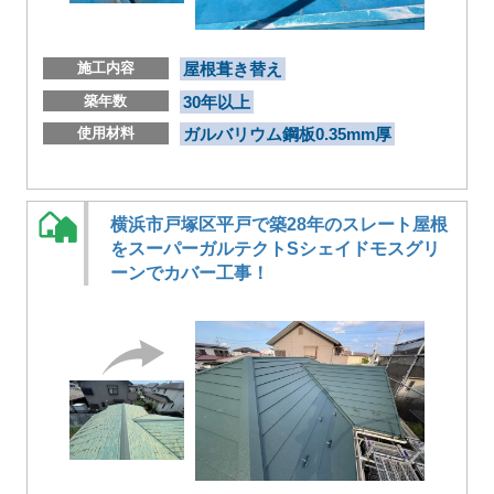
施工内容
屋根葺き替え
築年数
30年以上
使用材料
ガルバリウム鋼板0.35mm厚
横浜市戸塚区平戸で築28年のスレート屋根
をスーパーガルテクトSシェイドモスグリ
ーンでカバー工事！