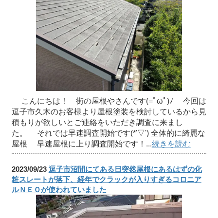
こんにちは！ 街の屋根やさんです(=ﾟωﾟ)ﾉ 今回は
逗子市久木のお客様より屋根塗装を検討しているから見
積もりが欲しいとご連絡をいただき調査に来まし
た。 それでは早速調査開始です(*'▽') 全体的に綺麗な
屋根 早速屋根に上り調査開始です！...
続きを読む
2023/09/23
逗子市沼間にてある日突然屋根にあるはずの化
粧スレートが落下、経年でクラックが入りすぎるコロニア
ルＮＥＯが使われていました