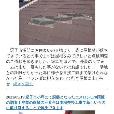
逗子市沼間にお住まいのＨ様より、庭に屋根材が落ち
てきているとの事でまずは屋根をみてほしいと点検調査
のご依頼を頂きました。築15年ほどで、外装のリフォ
ームはまだ一度もした事がないとのお話でした。 隣地
との距離がなかった為に梯子を直接二階まで架けられな
かった為、ベランダに脚立をもって行き屋根に上がら
せ...
続きを読む
2023/05/19
逗子市小坪にて廃盤となったエスロンE70雨樋
の調査！廃盤の雨樋の不具合は雨樋交換工事で新しいもの
に取り替えることで解決できます