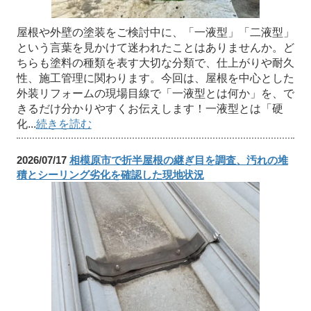
屋根や外壁の塗装をご検討中に、「一液型」「二液型」
という言葉を見かけて迷われたことはありませんか。ど
ちらも塗料の種類を表す大切な分類で、仕上がりや耐久
性、施工管理に関わります。今回は、屋根を中心とした
外装リフォームの現場目線で「一液型とは何か」を、で
きるだけ分かりやすくお伝えします！一液型とは「硬
化...
続きを読む
2026/07/17
相模原市で折半屋根の継ぎ目を調査、汚れの堆
積とシーリング劣化を確認した現地状況