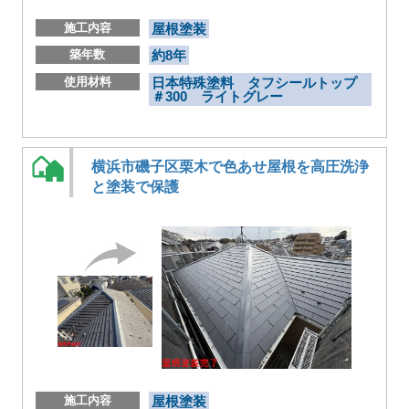
施工内容
屋根塗装
築年数
約8年
使用材料
日本特殊塗料 タフシールトップ
＃300 ライトグレー
横浜市磯子区栗木で色あせ屋根を高圧洗浄
と塗装で保護
施工内容
屋根塗装