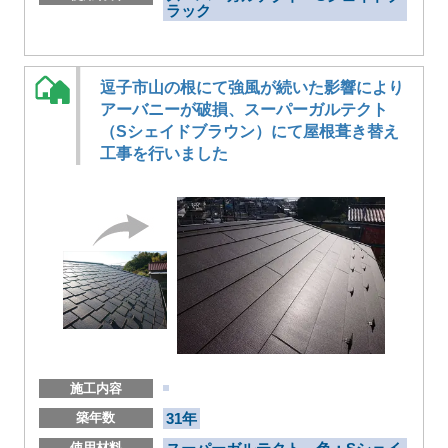
ラック
逗子市山の根にて強風が続いた影響により
アーバニーが破損、スーパーガルテクト
（Sシェイドブラウン）にて屋根葺き替え
工事を行いました
施工内容
築年数
31年
使用材料