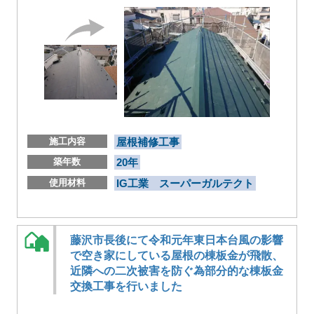
施工内容
屋根補修工事
築年数
20年
使用材料
IG工業 スーパーガルテクト
藤沢市長後にて令和元年東日本台風の影響
で空き家にしている屋根の棟板金が飛散、
近隣への二次被害を防ぐ為部分的な棟板金
交換工事を行いました