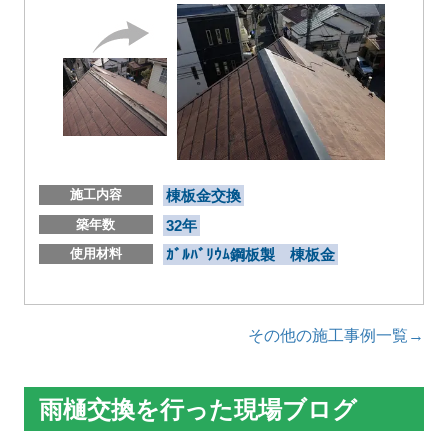
施工内容
棟板金交換
築年数
32年
使用材料
ｶﾞﾙﾊﾞﾘｳﾑ鋼板製 棟板金
その他の施工事例一覧→
雨樋交換を行った現場ブログ