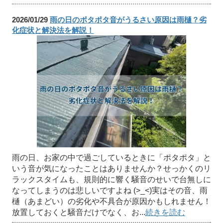
2026/01/29
雨の日のポタポタ音がうるさい原因は雨樋？劣
化症状と解決法を解説！
雨の日、お家の中で過ごしているときに「ポタポタ」と
いう音が気になったことはありませんか？せっかくのリ
ラックスタイムも、規則的に響く騒音のせいで台無しに
なってしまうのは悲しいですよね (>_<)実はその音、雨
樋（あまどい）の劣化や不具合が原因かもしれません！
放置しておくと騒音だけでなく、お...
続きを読む