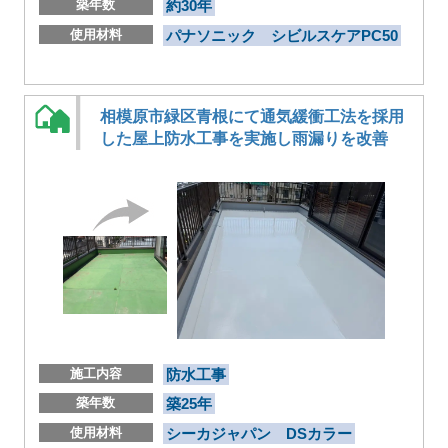
築年数
約30年
使用材料
パナソニック シビルスケアPC50
相模原市緑区青根にて通気緩衝工法を採用
した屋上防水工事を実施し雨漏りを改善
施工内容
防水工事
築年数
築25年
使用材料
シーカジャパン DSカラー