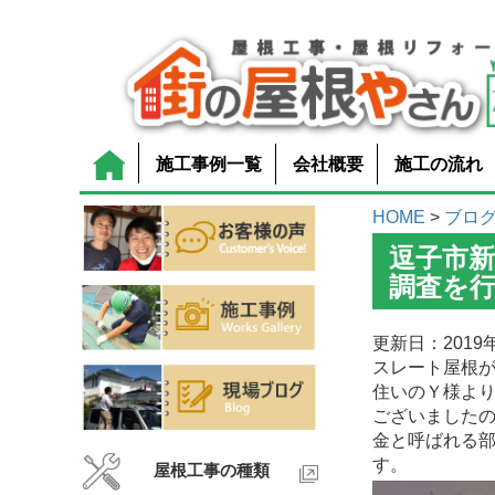
施工事例一覧
会社概要
施工の流れ
HOME
>
ブロ
逗子市
調査を
更新日：2019年
スレート屋根
住いのＹ様よ
ございました
金と呼ばれる
す。
屋根工事の種類