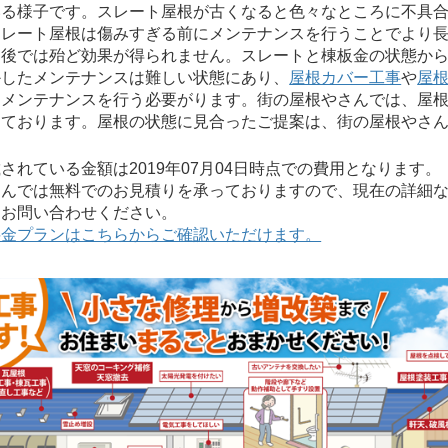
いる様子です。スレート屋根が古くなると色々なところに不具
スレート屋根は傷みすぎる前にメンテナンスを行うことでより
た後では殆ど効果が得られません。スレートと棟板金の状態か
かしたメンテナンスは難しい状態にあり、
屋根カバー工事
や
屋
なメンテナンスを行う必要がります。街の屋根やさんでは、屋
しております。屋根の状態に見合ったご提案は、街の屋根やさ
れている金額は2019年07月04日時点での費用となります。
んでは無料でのお見積りを承っておりますので、現在の詳細な
にお問い合わせください。
料金プランはこちらからご確認いただけます。