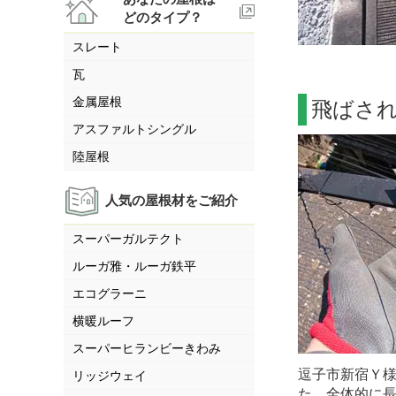
どのタイプ？
スレート
瓦
金属屋根
飛ばさ
アスファルトシングル
陸屋根
人気の屋根材をご紹介
スーパーガルテクト
ルーガ雅・ルーガ鉄平
エコグラーニ
横暖ルーフ
スーパーヒランビーきわみ
逗子市新宿Ｙ
リッジウェイ
た。全体的に