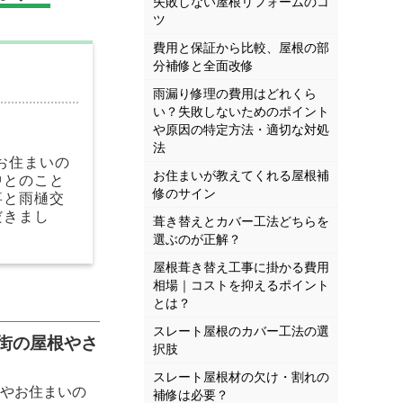
失敗しない屋根リフォームのコ
ツ
費用と保証から比較、屋根の部
分補修と全面改修
雨漏り修理の費用はどれくら
い？失敗しないためのポイント
や原因の特定方法・適切な対処
法
るお住まいの
お住まいが教えてくれる屋根補
中とのこと
修のサイン
事と雨樋交
だきまし
葺き替えとカバー工法どちらを
選ぶのが正解？
屋根葺き替え工事に掛かる費用
相場｜コストを抑えるポイント
とは？
スレート屋根のカバー工法の選
街の屋根やさ
択肢
スレート屋根材の欠け・割れの
やお住まいの
補修は必要？