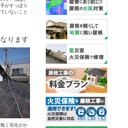
に手がすっぽり
れていないこと
くなります
が無く劣化がか