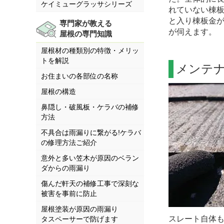
ケイミューグラッサシリーズ
れていない棟
と入り棟板金
専門家が教える
が伺えます。
屋根の専門知識
屋根材の種類別の特徴・メリッ
トを解説
メンテ
お住まいの各部位の名称
屋根の構造
鼻隠し・破風板・ケラバの補修
方法
不具合は雨漏りに繋がる!ケラバ
の修理方法ご紹介
意外と多い笠木が原因のベラン
ダからの雨漏り
傷んだ軒天の補修工事で深刻な
被害を事前に防止
屋根塗装が原因の雨漏り
スレート自体
タスペーサーで防げます