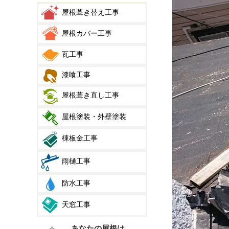
屋根葺き替え工事
屋根カバー工事
瓦工事
漆喰工事
屋根葺き直し工事
屋根塗装・外壁塗装
棟板金工事
雨樋工事
防水工事
天窓工事
あなたの屋根は