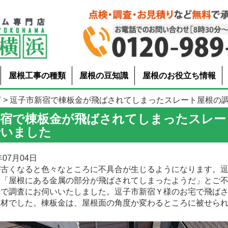
屋根工事の種類
屋根の豆知識
屋根のお役立ち情報
グ
> 逗子市新宿で棟板金が飛ばされてしまったスレート屋根の調査を
新宿で棟板金が飛ばされてしまったスレー
行いました
07月04日
が古くなると色々なところに不具合が生じるようになります。
り「屋根にある金属の部分が飛ばされてしまったようだ」とご
ので調査にお伺いいたしました。逗子市新宿Ｙ様のお宅で飛ば
部材でした。棟板金は、屋根面の角度か変わるところに被せら