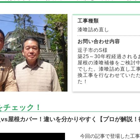
工事種類
漆喰詰め直し
お問い合わせ内容
逗子市のS様
築25～30年程経過され
屋根の漆喰補修をご検討
でした。漆喰詰め直し工
換工事を行なわせていた
た！
をチェック！
えvs屋根カバー！違いを分かりやすく【プロが解説！
今回の記事で登場した工事