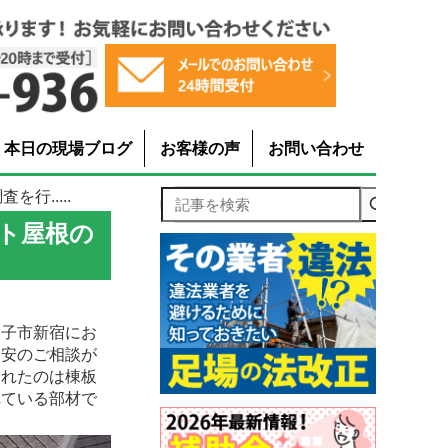
本日の現場ブログ
お客様の声
お問い合わせ
行.....
記事を検索
ト屋根の
逗子市新宿にお
不安のご相談が
されたのは棟板
れている部材で