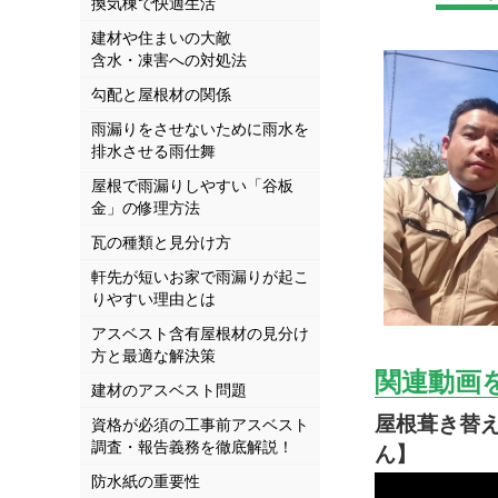
換気棟で快適生活
建材や住まいの大敵
含水・凍害への対処法
勾配と屋根材の関係
雨漏りをさせないために雨水を
排水させる雨仕舞
屋根で雨漏りしやすい「谷板
金」の修理方法
瓦の種類と見分け方
軒先が短いお家で雨漏りが起こ
りやすい理由とは
アスベスト含有屋根材の見分け
方と最適な解決策
関連動画
建材のアスベスト問題
屋根葺き替
資格が必須の工事前アスベスト
調査・報告義務を徹底解説！
ん】
防水紙の重要性