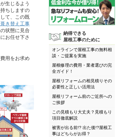
合が生じるよう
長持ちしますの
らして、この既
根葺き替え工事
根の状態に見合
納得できる
んにお任せ下さ
屋根工事のために
オンラインで屋根工事の無料相
談・ご提案を実施
費用をお求め
屋根修理の費用・業者選びの完
全ガイド！
屋根リフォームの相見積りその
必要性と正しい活用法
屋根リフォーム前のご近所への
ご挨拶
この見積もり大丈夫？見積もり
項目徹底解説
被害が出る前!? 出た後!?屋根工
事はどちらがお得？