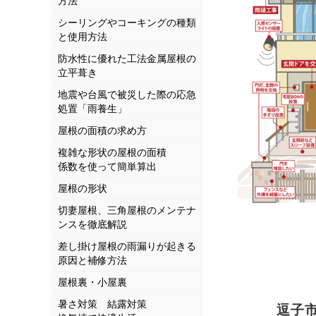
方法
シーリングやコーキングの種類
と使用方法
防水性に優れた工法金属屋根の
立平葺き
地震や台風で被災した際の応急
処置「雨養生」
屋根の面積の求め方
複雑な形状の屋根の面積
係数を使って簡単算出
屋根の形状
切妻屋根、三角屋根のメンテナ
ンスを徹底解説
差し掛け屋根の雨漏りが起きる
原因と補修方法
屋根裏・小屋裏
暑さ対策 結露対策
逗子