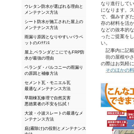
なり進行して
ウレタン防水が選ばれる理由と
になります。
メンテナンス方法
で、傷みすぎ
シート防水が施工された屋上の
存の材料を活
メンテナンス方法
などの抜本的
ったご提案を
雨漏り原因となりやすいパラペ
ットのﾒﾝﾃﾅﾝｽ
い。
記事内に記載さ
屋上,ベランダどこにでもFRP防
街の屋根やさ
水が最強の理由
の際はお気軽
ベランダ・バルコニーの雨漏り
そのほかの
の原因と補修方法
セメント瓦・モニエル瓦
最適なメンテナンス方法
早期棟瓦修理で自然災害
悪徳業者の不安を払拭！
大波・小波スレートの最適なメ
ンテナンス方法
庇(霧除け)の役割とメンテナンス