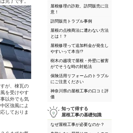
事は完了です。
屋根修理の詐欺、訪問販売に注
意！
訪問販売トラブル事例
屋根の点検商法に遭わない方法
とは！？
屋根修理って追加料金が発生し
やすいって本当!?
樹木の越境で屋根・外壁に被害
がでそうな時の対処法
保険活用リフォームのトラブル
にご注意ください
ますが、棟瓦の
神奈川県の屋根工事の口コミ評
。風を受けやす
価
工事以外でも気
市中区強風によ
知って得する
対応しておりま
屋根工事の基礎知識
なぜ屋根工事が必要なのか？