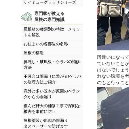
ケイミューグラッサシリーズ
専門家が教える
屋根の専門知識
屋根材の種類別の特徴・メリッ
トを解説
お住まいの各部位の名称
屋根の構造
段違いになっ
鼻隠し・破風板・ケラバの補修
ていないこと
方法
はないでしょ
れない環境を
不具合は雨漏りに繋がる!ケラバ
の修理方法ご紹介
のもと行うこ
意外と多い笠木が原因のベラン
ダからの雨漏り
傷んだ軒天の補修工事で深刻な
被害を事前に防止
屋根塗装が原因の雨漏り
タスペーサーで防げます