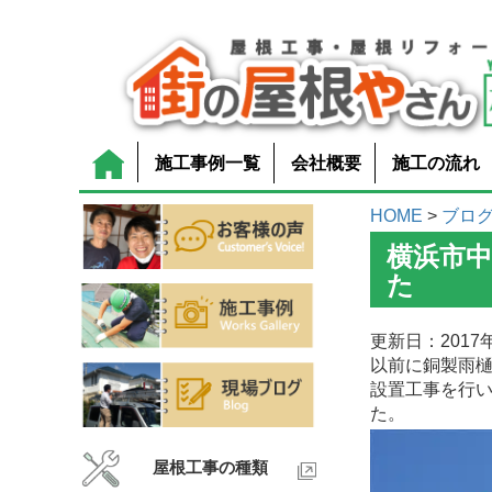
施工事例一覧
会社概要
施工の流れ
HOME
>
ブロ
横浜市
た
更新日：2017年
以前に銅製雨
設置工事を行
た。
屋根工事の種類