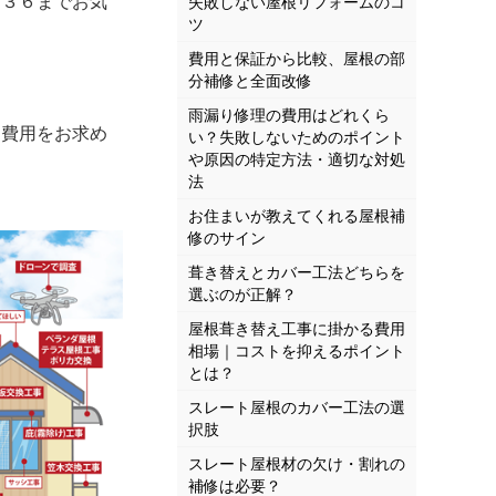
９３６までお気
失敗しない屋根リフォームのコ
ツ
費用と保証から比較、屋根の部
分補修と全面改修
雨漏り修理の費用はどれくら
費用をお求め
い？失敗しないためのポイント
や原因の特定方法・適切な対処
法
お住まいが教えてくれる屋根補
修のサイン
葺き替えとカバー工法どちらを
選ぶのが正解？
屋根葺き替え工事に掛かる費用
相場｜コストを抑えるポイント
とは？
スレート屋根のカバー工法の選
択肢
スレート屋根材の欠け・割れの
補修は必要？