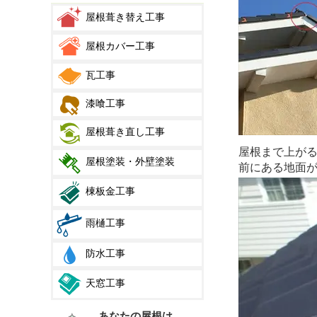
屋根葺き替え工事
屋根カバー工事
瓦工事
漆喰工事
屋根葺き直し工事
屋根まで上が
屋根塗装・外壁塗装
前にある地面
棟板金工事
雨樋工事
防水工事
天窓工事
あなたの屋根は