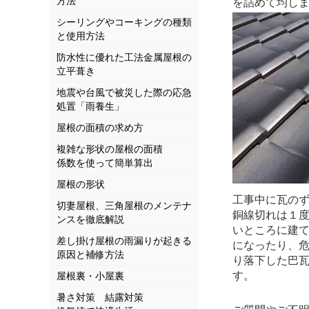
方法
を詰めて均し
シーリングやコーキングの種類
と使用方法
防水性に優れた工法金属屋根の
立平葺き
地震や台風で被災した際の応急
処置「雨養生」
屋根の面積の求め方
複雑な形状の屋根の面積
係数を使って簡単算出
屋根の形状
工事中に瓦の
切妻屋根、三角屋根のメンテナ
銅線切れは１
ンスを徹底解説
いところに建
差し掛け屋根の雨漏りが起きる
になったり、
原因と補修方法
り落下した巴
す。
屋根裏・小屋裏
暑さ対策 結露対策