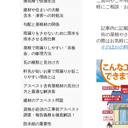
ご質問やご不
換気棟で快適生活
軽にご相談・
建材や住まいの大敵
含水・凍害への対処法
勾配と屋根材の関係
記事内に記載さ
雨漏りをさせないために雨水を
街の屋根やさ
排水させる雨仕舞
の際はお気軽
そのほかの
屋根で雨漏りしやすい「谷板
金」の修理方法
瓦の種類と見分け方
軒先が短いお家で雨漏りが起こ
りやすい理由とは
アスベスト含有屋根材の見分け
方と最適な解決策
建材のアスベスト問題
資格が必須の工事前アスベスト
調査・報告義務を徹底解説！
防水紙の重要性