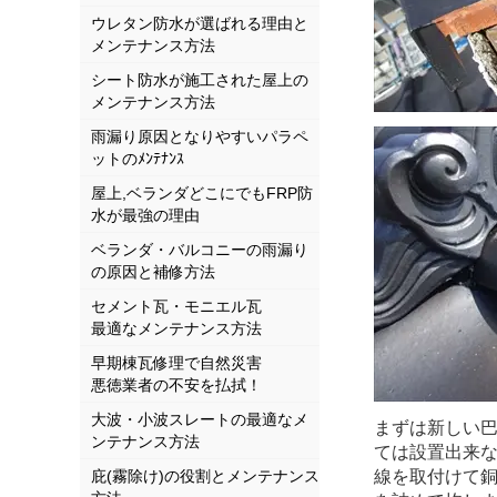
ウレタン防水が選ばれる理由と
メンテナンス方法
シート防水が施工された屋上の
メンテナンス方法
雨漏り原因となりやすいパラペ
ットのﾒﾝﾃﾅﾝｽ
屋上,ベランダどこにでもFRP防
水が最強の理由
ベランダ・バルコニーの雨漏り
の原因と補修方法
セメント瓦・モニエル瓦
最適なメンテナンス方法
早期棟瓦修理で自然災害
悪徳業者の不安を払拭！
大波・小波スレートの最適なメ
まずは新しい
ンテナンス方法
ては設置出来
庇(霧除け)の役割とメンテナンス
線を取付けて