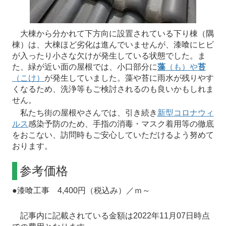
大棟から分かれて下方向に設置されている下り棟（隅
棟）は、大棟ほど劣化は進んでいませんが、漆喰にヒビ
が入ったり小さな欠けが発生している状態でした。ま
た、緑が近い面の屋根では、小口部分に
藻
（も）や
苔
（こけ）
が発生していました。藻や苔に雨水が残りやす
くなるため、洗浄等もご検討されるのも良いかもしれま
せん。
私たち街の屋根やさんでは、引き続き
新型コロナウィ
ルス
感染予防のため、手指の消毒・マスク着用等の徹底
をおこない、訪問時もご安心していただけるよう努めて
おります。
参考価格
●漆喰工事 4,400円（税込み）／ｍ～
記事内に記載されている金額は2022年11月07日時点