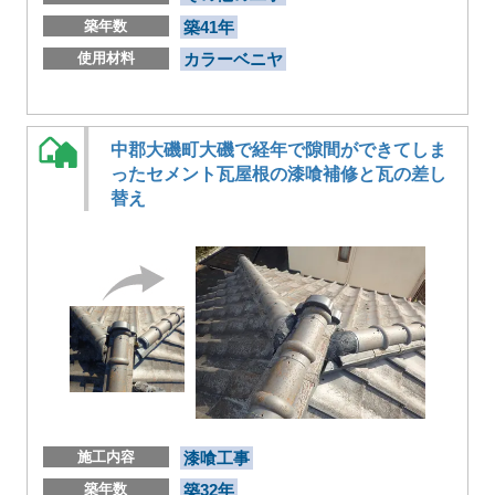
築年数
築41年
使用材料
カラーベニヤ
中郡大磯町大磯で経年で隙間ができてしま
ったセメント瓦屋根の漆喰補修と瓦の差し
替え
施工内容
漆喰工事
築年数
築32年