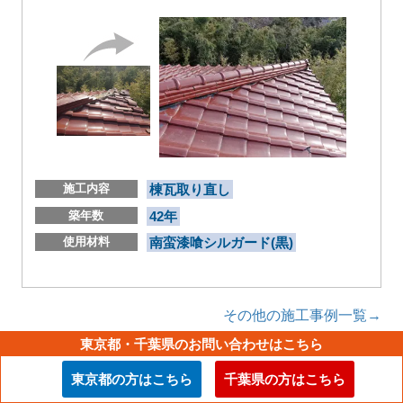
施工内容
棟瓦取り直し
築年数
42年
使用材料
南蛮漆喰シルガード(黒)
その他の施工事例一覧→
東京都・千葉県のお問い合わせはこちら
お問い合わせフォーム
東京都の方はこちら
千葉県の方はこちら