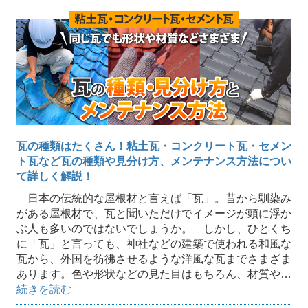
瓦の種類はたくさん！粘土瓦・コンクリート瓦・セメン
ト瓦など瓦の種類や見分け方、メンテナンス方法につい
て詳しく解説！
日本の伝統的な屋根材と言えば「瓦」。昔から馴染み
がある屋根材で、瓦と聞いただけでイメージが頭に浮か
ぶ人も多いのではないでしょうか。 しかし、ひとくち
に「瓦」と言っても、神社などの建築で使われる和風な
瓦から、外国を彷彿させるような洋風な瓦までさまざま
あります。色や形状などの見た目はもちろん、材質や…
続きを読む