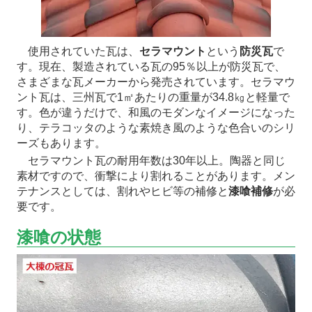
使用されていた瓦は、
セラマウント
という
防災瓦
で
す。現在、製造されている瓦の95％以上が防災瓦で、
さまざまな瓦メーカーから発売されています。セラマウ
ント瓦は、三州瓦で1㎡あたりの重量が34.8㎏と軽量で
す。色が違うだけで、和風のモダンなイメージになった
り、テラコッタのような素焼き風のような色合いのシリ
ーズもあります。
セラマウント瓦の耐用年数は30年以上。陶器と同じ
素材ですので、衝撃により割れることがあります。メン
テナンスとしては、割れやヒビ等の補修と
漆喰補修
が必
要です。
漆喰の状態