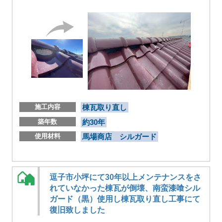
施工内容
棟瓦取り直し
築年数
約30年
使用材料
馬場商店 シルガード
逗子市小坪にて30年以上メンテナンスをさ
れていなかった棟瓦が倒壊、南蛮漆喰シル
ガード（黒）使用し棟瓦取り直し工事にて
復旧致しました